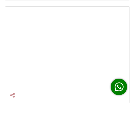
Apê confort em Família na Pitangueiras
c/ 2 Vagas
GUARUJÁ
4 Quartos
3.5 Banheiros
8 Hóspedes