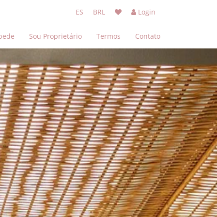
ES
BRL
Login
pede
Sou Proprietário
Termos
Contato