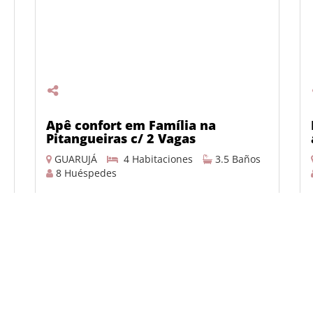
Apê confort em Família na
Pitangueiras c/ 2 Vagas
GUARUJÁ
4 Habitaciones
3.5 Baños
8 Huéspedes
Desde R$ 440,00 por noche
DETALLES