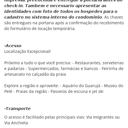
𝙘𝙝𝙚𝙘𝙠-𝙞𝙣. 𝙏𝙖𝙢𝙗𝙚𝙢 𝙚 𝙣𝙚𝙘𝙚𝙨𝙨𝙖𝙧𝙞𝙤 𝙖𝙥𝙧𝙚𝙨𝙚𝙣𝙩𝙖𝙧 𝙖𝙨
𝙞𝙙𝙚𝙣𝙩𝙞𝙙𝙖𝙙𝙚𝙨 𝙘𝙤𝙢 𝙛𝙤𝙩𝙤 𝙙𝙚 𝙩𝙤𝙙𝙤𝙨 𝙤𝙨 𝙝𝙤𝙨𝙥𝙚𝙙𝙚𝙨 𝙥𝙖𝙧𝙖 𝙤
𝙘𝙖𝙙𝙖𝙨𝙩𝙧𝙤 𝙣𝙤 𝙨𝙞𝙨𝙩𝙚𝙢𝙖 𝙞𝙣𝙩𝙚𝙧𝙣𝙤 𝙙𝙤 𝙘𝙤𝙣𝙙𝙤𝙢𝙞𝙣𝙞𝙤. As chaves
são entregues na portaria após a confirmação do recebimento
do formulário de locação temporária.
•𝘼𝙘𝙚𝙨𝙨𝙤
Localização Excepcional!
Próximo a tudo o que você precisa: - Restaurantes, sorveterias
e padarias - Supermercados, farmácias e bancos - Feirinha de
artesanato no calçadão da praia
Explore a região e aproveite: - Aquário do Guarujá - Museu do
Pelé - Praias da região - Passeios de escuna e jet ski
•𝙏𝙧𝙖𝙣𝙨𝙥𝙤𝙧𝙩𝙚
O acesso é facilitado pelas principais vias: Via Imigrantes ou
Via Anchieta