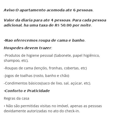
𝘼𝙫𝙞𝙨𝙤:𝙊 𝙖𝙥𝙖𝙧𝙩𝙖𝙢𝙚𝙣𝙩𝙤 𝙖𝙘𝙤𝙢𝙤𝙙𝙖 𝙖𝙩𝙚 𝟲 𝙥𝙚𝙨𝙨𝙤𝙖𝙨.
𝙑𝙖𝙡𝙤𝙧 𝙙𝙖 𝙙𝙞𝙖𝙧𝙞𝙖 𝙥𝙖𝙧𝙖 𝙖𝙩𝙚 𝟰 𝙥𝙚𝙨𝙨𝙤𝙖𝙨. 𝙋𝙖𝙧𝙖 𝙘𝙖𝙙𝙖 𝙥𝙚𝙨𝙨𝙤𝙖
𝙖𝙙𝙞𝙘𝙞𝙤𝙣𝙖𝙡, 𝙝𝙖 𝙪𝙢𝙖 𝙩𝙖𝙭𝙖 𝙙𝙚 𝙍$ 𝟱𝟬,𝟬𝟬 𝙥𝙤𝙧 𝙣𝙤𝙞𝙩𝙚.
•𝙉𝙖𝙤 𝙤𝙛𝙚𝙧𝙚𝙘𝙚𝙢𝙤𝙨 𝙧𝙤𝙪𝙥𝙖 𝙙𝙚 𝙘𝙖𝙢𝙖 𝙚 𝙗𝙖𝙣𝙝𝙤.
𝙃𝙤𝙨𝙥𝙚𝙙𝙚𝙨 𝙙𝙚𝙫𝙚𝙢 𝙩𝙧𝙖𝙯𝙚𝙧:
-Produtos de higiene pessoal (Sabonete, papel higiênico,
shampoo, etc),
-Roupas de cama (lençóis, fronhas, cobertas, etc)
-Jogos de toalhas (rosto, banho e chão)
-Condimentos básicos(saco de lixo, sal, açúcar, etc).
•𝘾𝙤𝙣𝙛𝙤𝙧𝙩𝙤 𝙚 𝙋𝙧𝙖𝙩𝙞𝙘𝙞𝙙𝙖𝙙𝙚
Regras da casa
• Não são permitidas visitas no imóvel, apenas as pessoas
devidamente autorizadas no ato do check-in.