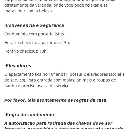
diretamente da varanda, onde você pode relaxar e se
maravilhar com a beleza.
•𝘾𝙤𝙣𝙫𝙚𝙣𝙚𝙣𝙘𝙞𝙖 𝙚 𝙎𝙚𝙜𝙪𝙧𝙖𝙣𝙘𝙖
Condomínio com portaria 24hs.
Horário check-in: à partir das 15h.
Horário checkout: 10h.
•𝙀𝙡𝙚𝙫𝙖𝙙𝙤𝙧𝙚𝙨
O apartamento fica no 10º andar, possui 2 elevadores (social e
de serviço). Para entrada com malas, animais e roupas de
banho é preciso usar a de serviço.
𝙋𝙤𝙧 𝙛𝙖𝙫𝙤𝙧, 𝙡𝙚𝙞𝙖 𝙖𝙩𝙚𝙣𝙩𝙖𝙢𝙚𝙣𝙩𝙚 𝙖𝙨 𝙧𝙚𝙜𝙧𝙖𝙨 𝙙𝙖 𝙘𝙖𝙨𝙖.
•𝙍𝙚𝙜𝙧𝙖 𝙙𝙤 𝙘𝙤𝙣𝙙𝙤𝙢𝙞𝙣𝙞𝙤
𝘼 𝙖𝙪𝙩𝙤𝙧𝙞𝙯𝙖𝙘𝙖𝙤 𝙥𝙖𝙧𝙖 𝙧𝙚𝙩𝙞𝙧𝙖𝙙𝙖 𝙙𝙖𝙨 𝙘𝙝𝙖𝙫𝙚𝙨 𝙙𝙚𝙫𝙚 𝙨𝙚𝙧
𝙞𝙢𝙥𝙧𝙚𝙨𝙨𝙖, 𝙥𝙧𝙚𝙚𝙣𝙘𝙝𝙞𝙙𝙖 𝙚 𝙚𝙣𝙩𝙧𝙚𝙜𝙪𝙚 𝙖 𝙥𝙤𝙧𝙩𝙖𝙧𝙞𝙖 𝙖𝙣𝙩𝙚𝙨 𝙙𝙤