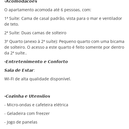
•𝘼𝙘𝙤𝙢𝙤𝙙𝙖𝙘𝙤𝙚𝙨
O apartamento acomoda até 6 pessoas, com:
1ª Suíte: Cama de casal padrão, vista para o mar e ventilador
de teto.
2ª Suíte: Duas camas de solteiro
3º Quarto (anexo à 2ª suíte): Pequeno quarto com uma bicama
de solteiro. O acesso a este quarto é feito somente por dentro
da 2ª suíte..
•𝙀𝙣𝙩𝙧𝙚𝙩𝙚𝙣𝙞𝙢𝙚𝙣𝙩𝙤 𝙚 𝘾𝙤𝙣𝙛𝙤𝙧𝙩𝙤
𝙎𝙖𝙡𝙖 𝙙𝙚 𝙀𝙨𝙩𝙖𝙧:
WI-FI de alta qualidade disponível.
•𝘾𝙤𝙯𝙞𝙣𝙝𝙖 𝙚 𝙐𝙩𝙚𝙣𝙨𝙡𝙞𝙤𝙨
- Micro-ondas e cafeteira elétrica
- Geladeira com freezer
- Jogo de panelas