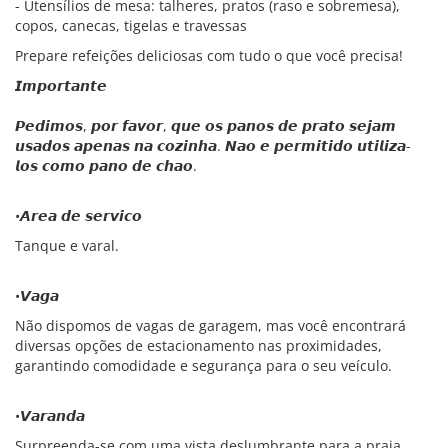
- Utensílios de mesa: talheres, pratos (raso e sobremesa),
copos, canecas, tigelas e travessas
Prepare refeições deliciosas com tudo o que você precisa!
𝙄𝙢𝙥𝙤𝙧𝙩𝙖𝙣𝙩𝙚
𝙋𝙚𝙙𝙞𝙢𝙤𝙨, 𝙥𝙤𝙧 𝙛𝙖𝙫𝙤𝙧, 𝙦𝙪𝙚 𝙤𝙨 𝙥𝙖𝙣𝙤𝙨 𝙙𝙚 𝙥𝙧𝙖𝙩𝙤 𝙨𝙚𝙟𝙖𝙢
𝙪𝙨𝙖𝙙𝙤𝙨 𝙖𝙥𝙚𝙣𝙖𝙨 𝙣𝙖 𝙘𝙤𝙯𝙞𝙣𝙝𝙖. 𝙉𝙖𝙤 𝙚 𝙥𝙚𝙧𝙢𝙞𝙩𝙞𝙙𝙤 𝙪𝙩𝙞𝙡𝙞𝙯𝙖-
𝙡𝙤𝙨 𝙘𝙤𝙢𝙤 𝙥𝙖𝙣𝙤 𝙙𝙚 𝙘𝙝𝙖𝙤.
•𝘼𝙧𝙚𝙖 𝙙𝙚 𝙨𝙚𝙧𝙫𝙞𝙘𝙤
Tanque e varal.
•𝙑𝙖𝙜𝙖
Não dispomos de vagas de garagem, mas você encontrará
diversas opções de estacionamento nas proximidades,
garantindo comodidade e segurança para o seu veículo.
•𝙑𝙖𝙧𝙖𝙣𝙙𝙖
Surpreenda-se com uma vista deslumbrante para a praia