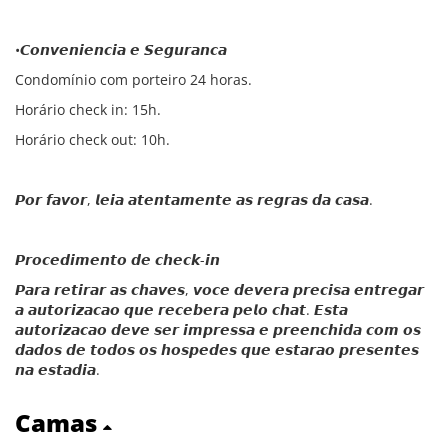
•𝘾𝙤𝙣𝙫𝙚𝙣𝙞𝙚𝙣𝙘𝙞𝙖 𝙚 𝙎𝙚𝙜𝙪𝙧𝙖𝙣𝙘𝙖
Condomínio com porteiro 24 horas.
Horário check in: 15h.
Horário check out: 10h.
𝙋𝙤𝙧 𝙛𝙖𝙫𝙤𝙧, 𝙡𝙚𝙞𝙖 𝙖𝙩𝙚𝙣𝙩𝙖𝙢𝙚𝙣𝙩𝙚 𝙖𝙨 𝙧𝙚𝙜𝙧𝙖𝙨 𝙙𝙖 𝙘𝙖𝙨𝙖.
𝙋𝙧𝙤𝙘𝙚𝙙𝙞𝙢𝙚𝙣𝙩𝙤 𝙙𝙚 𝙘𝙝𝙚𝙘𝙠-𝙞𝙣
𝙋𝙖𝙧𝙖 𝙧𝙚𝙩𝙞𝙧𝙖𝙧 𝙖𝙨 𝙘𝙝𝙖𝙫𝙚𝙨, 𝙫𝙤𝙘𝙚 𝙙𝙚𝙫𝙚𝙧𝙖 𝙥𝙧𝙚𝙘𝙞𝙨𝙖 𝙚𝙣𝙩𝙧𝙚𝙜𝙖𝙧
𝙖 𝙖𝙪𝙩𝙤𝙧𝙞𝙯𝙖𝙘𝙖𝙤 𝙦𝙪𝙚 𝙧𝙚𝙘𝙚𝙗𝙚𝙧𝙖 𝙥𝙚𝙡𝙤 𝙘𝙝𝙖𝙩. 𝙀𝙨𝙩𝙖
𝙖𝙪𝙩𝙤𝙧𝙞𝙯𝙖𝙘𝙖𝙤 𝙙𝙚𝙫𝙚 𝙨𝙚𝙧 𝙞𝙢𝙥𝙧𝙚𝙨𝙨𝙖 𝙚 𝙥𝙧𝙚𝙚𝙣𝙘𝙝𝙞𝙙𝙖 𝙘𝙤𝙢 𝙤𝙨
𝙙𝙖𝙙𝙤𝙨 𝙙𝙚 𝙩𝙤𝙙𝙤𝙨 𝙤𝙨 𝙝𝙤𝙨𝙥𝙚𝙙𝙚𝙨 𝙦𝙪𝙚 𝙚𝙨𝙩𝙖𝙧𝙖𝙤 𝙥𝙧𝙚𝙨𝙚𝙣𝙩𝙚𝙨
𝙣𝙖 𝙚𝙨𝙩𝙖𝙙𝙞𝙖.
Camas