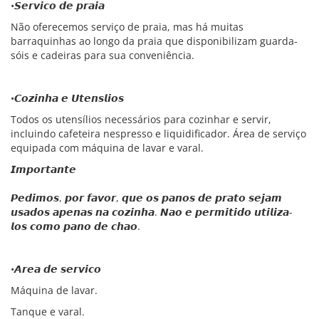
•𝙎𝙚𝙧𝙫𝙞𝙘𝙤 𝙙𝙚 𝙥𝙧𝙖𝙞𝙖
Não oferecemos serviço de praia, mas há muitas
barraquinhas ao longo da praia que disponibilizam guarda-
sóis e cadeiras para sua conveniência.
•𝘾𝙤𝙯𝙞𝙣𝙝𝙖 𝙚 𝙐𝙩𝙚𝙣𝙨𝙡𝙞𝙤𝙨
Todos os utensílios necessários para cozinhar e servir,
incluindo cafeteira nespresso e liquidificador. Área de serviço
equipada com máquina de lavar e varal.
𝙄𝙢𝙥𝙤𝙧𝙩𝙖𝙣𝙩𝙚
𝙋𝙚𝙙𝙞𝙢𝙤𝙨, 𝙥𝙤𝙧 𝙛𝙖𝙫𝙤𝙧, 𝙦𝙪𝙚 𝙤𝙨 𝙥𝙖𝙣𝙤𝙨 𝙙𝙚 𝙥𝙧𝙖𝙩𝙤 𝙨𝙚𝙟𝙖𝙢
𝙪𝙨𝙖𝙙𝙤𝙨 𝙖𝙥𝙚𝙣𝙖𝙨 𝙣𝙖 𝙘𝙤𝙯𝙞𝙣𝙝𝙖. 𝙉𝙖𝙤 𝙚 𝙥𝙚𝙧𝙢𝙞𝙩𝙞𝙙𝙤 𝙪𝙩𝙞𝙡𝙞𝙯𝙖-
𝙡𝙤𝙨 𝙘𝙤𝙢𝙤 𝙥𝙖𝙣𝙤 𝙙𝙚 𝙘𝙝𝙖𝙤.
•𝘼𝙧𝙚𝙖 𝙙𝙚 𝙨𝙚𝙧𝙫𝙞𝙘𝙤
Máquina de lavar.
Tanque e varal.