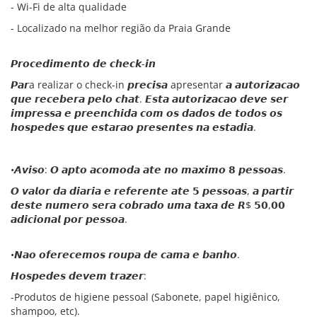
- Wi-Fi de alta qualidade
- Localizado na melhor região da Praia Grande
𝙋𝙧𝙤𝙘𝙚𝙙𝙞𝙢𝙚𝙣𝙩𝙤 𝙙𝙚 𝙘𝙝𝙚𝙘𝙠-𝙞𝙣
𝙋𝙖𝙧a realizar o check-in 𝙥𝙧𝙚𝙘𝙞𝙨𝙖 apresentar 𝙖 𝙖𝙪𝙩𝙤𝙧𝙞𝙯𝙖𝙘𝙖𝙤
𝙦𝙪𝙚 𝙧𝙚𝙘𝙚𝙗𝙚𝙧𝙖 𝙥𝙚𝙡𝙤 𝙘𝙝𝙖𝙩. 𝙀𝙨𝙩𝙖 𝙖𝙪𝙩𝙤𝙧𝙞𝙯𝙖𝙘𝙖𝙤 𝙙𝙚𝙫𝙚 𝙨𝙚𝙧
𝙞𝙢𝙥𝙧𝙚𝙨𝙨𝙖 𝙚 𝙥𝙧𝙚𝙚𝙣𝙘𝙝𝙞𝙙𝙖 𝙘𝙤𝙢 𝙤𝙨 𝙙𝙖𝙙𝙤𝙨 𝙙𝙚 𝙩𝙤𝙙𝙤𝙨 𝙤𝙨
𝙝𝙤𝙨𝙥𝙚𝙙𝙚𝙨 𝙦𝙪𝙚 𝙚𝙨𝙩𝙖𝙧𝙖𝙤 𝙥𝙧𝙚𝙨𝙚𝙣𝙩𝙚𝙨 𝙣𝙖 𝙚𝙨𝙩𝙖𝙙𝙞𝙖.
•𝘼𝙫𝙞𝙨𝙤: 𝙊 𝙖𝙥𝙩𝙤 𝙖𝙘𝙤𝙢𝙤𝙙𝙖 𝙖𝙩𝙚 𝙣𝙤 𝙢𝙖𝙭𝙞𝙢𝙤 𝟴 𝙥𝙚𝙨𝙨𝙤𝙖𝙨.
𝙊 𝙫𝙖𝙡𝙤𝙧 𝙙𝙖 𝙙𝙞𝙖𝙧𝙞𝙖 𝙚 𝙧𝙚𝙛𝙚𝙧𝙚𝙣𝙩𝙚 𝙖𝙩𝙚 𝟱 𝙥𝙚𝙨𝙨𝙤𝙖𝙨, 𝙖 𝙥𝙖𝙧𝙩𝙞𝙧
𝙙𝙚𝙨𝙩𝙚 𝙣𝙪𝙢𝙚𝙧𝙤 𝙨𝙚𝙧𝙖 𝙘𝙤𝙗𝙧𝙖𝙙𝙤 𝙪𝙢𝙖 𝙩𝙖𝙭𝙖 𝙙𝙚 𝙍$ 𝟱𝟬,𝟬𝟬
𝙖𝙙𝙞𝙘𝙞𝙤𝙣𝙖𝙡 𝙥𝙤𝙧 𝙥𝙚𝙨𝙨𝙤𝙖.
•𝙉𝙖𝙤 𝙤𝙛𝙚𝙧𝙚𝙘𝙚𝙢𝙤𝙨 𝙧𝙤𝙪𝙥𝙖 𝙙𝙚 𝙘𝙖𝙢𝙖 𝙚 𝙗𝙖𝙣𝙝𝙤.
𝙃𝙤𝙨𝙥𝙚𝙙𝙚𝙨 𝙙𝙚𝙫𝙚𝙢 𝙩𝙧𝙖𝙯𝙚𝙧:
-Produtos de higiene pessoal (Sabonete, papel higiênico,
shampoo, etc).