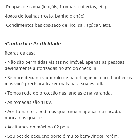
-Roupas de cama (lençóis, fronhas, cobertas, etc).
-Jogos de toalhas (rosto, banho e chão).
-Condimentos básicos(saco de lixo, sal, açúcar, etc).
•𝘾𝙤𝙣𝙛𝙤𝙧𝙩𝙤 𝙚 𝙋𝙧𝙖𝙩𝙞𝙘𝙞𝙙𝙖𝙙𝙚
Regras da casa
• Não são permitidas visitas no imóvel, apenas as pessoas
devidamente autorizadas no ato do check-in.
• Sempre deixamos um rolo de papel higiênico nos banheiros,
mas você precisará trazer mais para sua estadia.
• Temos rede de proteção nas janelas e na varanda.
• As tomadas são 110V.
• Aos fumantes, pedimos que fumem apenas na sacada,
nunca nos quartos.
• Aceitamos no máximo 02 pets
• Seu pet de pequeno porte é muito bem-vindo! Porém,