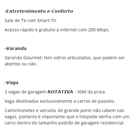
•𝙀𝙣𝙩𝙧𝙚𝙩𝙚𝙣𝙞𝙢𝙚𝙣𝙩𝙤 𝙚 𝘾𝙤𝙣𝙛𝙤𝙧𝙩𝙤
Sala de TV com Smart TV.
Acesso rápido e gratuito à internet com 200 Mbps.
•𝙑𝙖𝙧𝙖𝙣𝙙𝙖
Varanda Gourmet: tem vidros articulados, que podem ser
abertos ou não.
•𝙑𝙖𝙜𝙖
2 vagas de garagem 𝙍𝙊𝙏𝘼𝙏𝙄𝙑𝘼 - 50M da praia.
Vaga destinadas exclusivamente a carros de passeio.
Caminhonetes e veículos de grande porte não cabem nas
vagas, portanto é importante que o hóspede venha com um
carro dentro do tamanho padrão de garagem residencial.