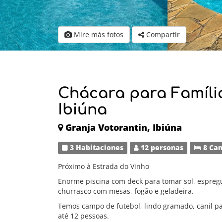
Mire más fotos
Compartir
Chácara para Famíli
Ibiúna
Granja Votorantin, Ibiúna
3 Habitaciones
12 personas
8 Ca
Próximo à Estrada do Vinho
Enorme piscina com deck para tomar sol, espreg
churrasco com mesas, fogão e geladeira.
Temos campo de futebol, lindo gramado, canil pa
até 12 pessoas.