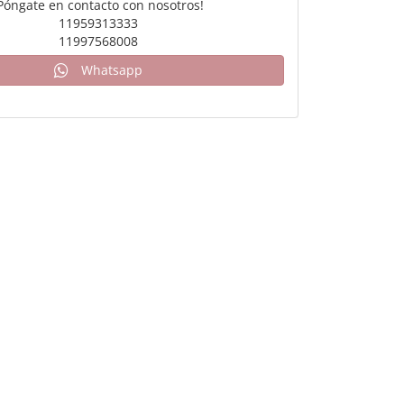
Póngate en contacto con nosotros!
11959313333
11997568008
Whatsapp