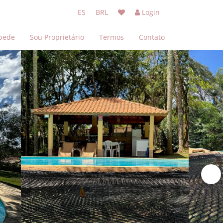
ES
BRL
Login
pede
Sou Proprietário
Termos
Contato