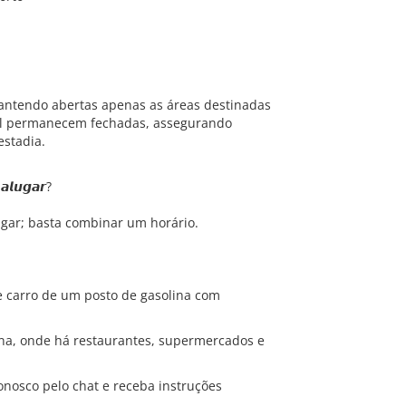
mantendo abertas apenas as áreas destinadas
el permanecem fechadas, assegurando
estadia.
𝙖𝙡𝙪𝙜𝙖𝙧?
ugar; basta combinar um horário.
de carro de um posto de gasolina com
úna, onde há restaurantes, supermercados e
onosco pelo chat e receba instruções