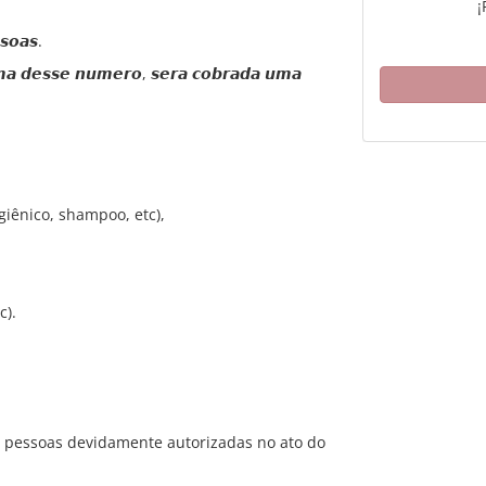
¡
𝙨𝙤𝙖𝙨.
𝙞𝙢𝙖 𝙙𝙚𝙨𝙨𝙚 𝙣𝙪𝙢𝙚𝙧𝙤, 𝙨𝙚𝙧𝙖 𝙘𝙤𝙗𝙧𝙖𝙙𝙖 𝙪𝙢𝙖
giênico, shampoo, etc),
c).
as pessoas devidamente autorizadas no ato do