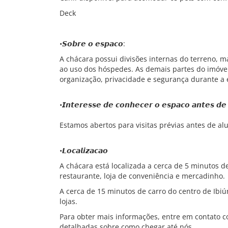
Deck
•𝙎𝙤𝙗𝙧𝙚 𝙤 𝙚𝙨𝙥𝙖𝙘𝙤:
A chácara possui divisões internas do terreno, 
ao uso dos hóspedes. As demais partes do imóv
organização, privacidade e segurança durante a 
•𝙄𝙣𝙩𝙚𝙧𝙚𝙨𝙨𝙚 𝙙𝙚 𝙘𝙤𝙣𝙝𝙚𝙘𝙚𝙧 𝙤 𝙚𝙨𝙥𝙖𝙘𝙤 𝙖𝙣𝙩𝙚𝙨 𝙙𝙚 
Estamos abertos para visitas prévias antes de al
•𝙇𝙤𝙘𝙖𝙡𝙞𝙯𝙖𝙘𝙖𝙤
A chácara está localizada a cerca de 5 minutos 
restaurante, loja de conveniência e mercadinho.
A cerca de 15 minutos de carro do centro de Ibi
lojas.
Para obter mais informações, entre em contato c
detalhadas sobre como chegar até nós.