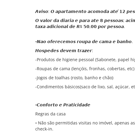
𝘼𝙫𝙞𝙨𝙤: 𝙊 𝙖𝙥𝙖𝙧𝙩𝙖𝙢𝙚𝙣𝙩𝙤 𝙖𝙘𝙤𝙢𝙤𝙙𝙖 𝙖𝙩𝙚́ 𝟭𝟮 𝙥𝙚𝙨
𝙊 𝙫𝙖𝙡𝙤𝙧 𝙙𝙖 𝙙𝙞𝙖𝙧𝙞𝙖 𝙚 𝙥𝙖𝙧𝙖 𝙖𝙩𝙚 𝟴 𝙥𝙚𝙨𝙨𝙤𝙖𝙨; 𝙖
𝙩𝙖𝙭𝙖 𝙖𝙙𝙞𝙘𝙞𝙤𝙣𝙖𝙡 𝙙𝙚 𝙍$ 𝟱𝟬,𝟬𝟬 𝙥𝙤𝙧 𝙥𝙚𝙨𝙨𝙤𝙖.
•𝙉𝙖𝙤 𝙤𝙛𝙚𝙧𝙚𝙘𝙚𝙢𝙤𝙨 𝙧𝙤𝙪𝙥𝙖 𝙙𝙚 𝙘𝙖𝙢𝙖 𝙚 𝙗𝙖𝙣𝙝𝙤.
𝙃𝙤𝙨𝙥𝙚𝙙𝙚𝙨 𝙙𝙚𝙫𝙚𝙢 𝙩𝙧𝙖𝙯𝙚𝙧:
-Produtos de higiene pessoal (Sabonete, papel hi
-Roupas de cama (lençóis, fronhas, cobertas, etc)
-Jogos de toalhas (rosto, banho e chão)
-Condimentos básicos(saco de lixo, sal, açúcar, et
•𝘾𝙤𝙣𝙛𝙤𝙧𝙩𝙤 𝙚 𝙋𝙧𝙖𝙩𝙞𝙘𝙞𝙙𝙖𝙙𝙚
Regras da casa
• Não são permitidas visitas no imóvel, apenas 
check-in.