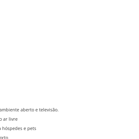
mbiente aberto e televisão.
 ar livre
a hóspedes e pets
orto