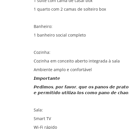
1 suíte com cama de casal box
1 quarto com 2 camas de solteiro box
Banheiro:
1 banheiro social completo
Cozinha:
Cozinha em conceito aberto integrada à sala
Ambiente amplo e confortável
𝙄𝙢𝙥𝙤𝙧𝙩𝙖𝙣𝙩𝙚
𝙋𝙚𝙙𝙞𝙢𝙤𝙨, 𝙥𝙤𝙧 𝙛𝙖𝙫𝙤𝙧, 𝙦𝙪𝙚 𝙤𝙨 𝙥𝙖𝙣𝙤𝙨 𝙙𝙚 𝙥𝙧𝙖𝙩
𝙚 𝙥𝙚𝙧𝙢𝙞𝙩𝙞𝙙𝙤 𝙪𝙩𝙞𝙡𝙞𝙯𝙖-𝙡𝙤𝙨 𝙘𝙤𝙢𝙤 𝙥𝙖𝙣𝙤 𝙙𝙚 𝙘𝙝𝙖𝙤
Sala:
Smart TV
Wi-Fi rápido