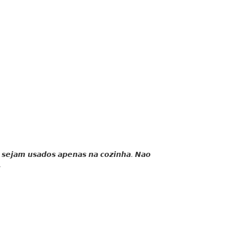
 𝙨𝙚𝙟𝙖𝙢 𝙪𝙨𝙖𝙙𝙤𝙨 𝙖𝙥𝙚𝙣𝙖𝙨 𝙣𝙖 𝙘𝙤𝙯𝙞𝙣𝙝𝙖. 𝙉𝙖𝙤
.