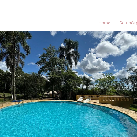
Home
Sou hós