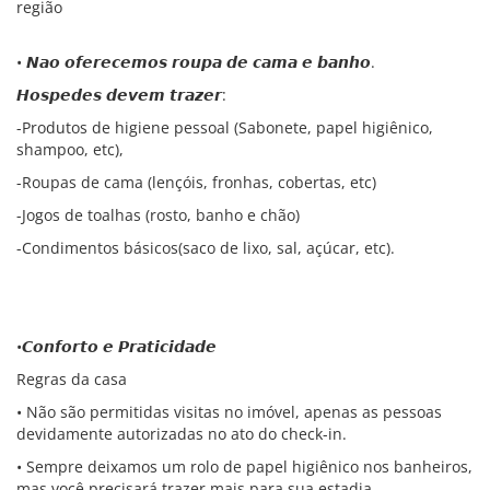
região
• 𝙉𝙖𝙤 𝙤𝙛𝙚𝙧𝙚𝙘𝙚𝙢𝙤𝙨 𝙧𝙤𝙪𝙥𝙖 𝙙𝙚 𝙘𝙖𝙢𝙖 𝙚 𝙗𝙖𝙣𝙝𝙤.
𝙃𝙤𝙨𝙥𝙚𝙙𝙚𝙨 𝙙𝙚𝙫𝙚𝙢 𝙩𝙧𝙖𝙯𝙚𝙧:
-Produtos de higiene pessoal (Sabonete, papel higiênico,
shampoo, etc),
-Roupas de cama (lençóis, fronhas, cobertas, etc)
-Jogos de toalhas (rosto, banho e chão)
-Condimentos básicos(saco de lixo, sal, açúcar, etc).
•𝘾𝙤𝙣𝙛𝙤𝙧𝙩𝙤 𝙚 𝙋𝙧𝙖𝙩𝙞𝙘𝙞𝙙𝙖𝙙𝙚
Regras da casa
• Não são permitidas visitas no imóvel, apenas as pessoas
devidamente autorizadas no ato do check-in.
• Sempre deixamos um rolo de papel higiênico nos banheiros,
mas você precisará trazer mais para sua estadia.