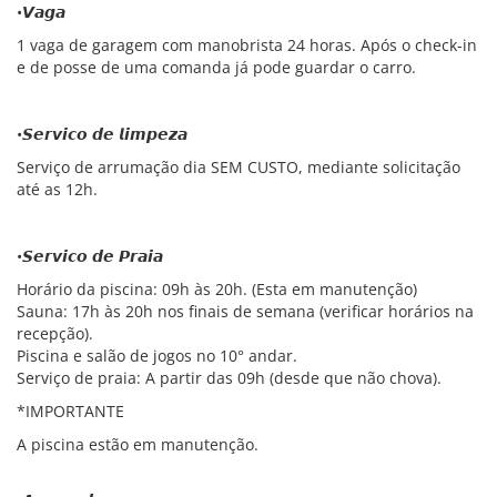
•𝙑𝙖𝙜𝙖
1 vaga de garagem com manobrista 24 horas. Após o check-in
e de posse de uma comanda já pode guardar o carro.
•𝙎𝙚𝙧𝙫𝙞𝙘𝙤 𝙙𝙚 𝙡𝙞𝙢𝙥𝙚𝙯𝙖
Serviço de arrumação dia SEM CUSTO, mediante solicitação
até as 12h.
•𝙎𝙚𝙧𝙫𝙞𝙘𝙤 𝙙𝙚 𝙋𝙧𝙖𝙞𝙖
Horário da piscina: 09h às 20h. (Esta em manutenção)
Sauna: 17h às 20h nos finais de semana (verificar horários na
recepção).
Piscina e salão de jogos no 10° andar.
Serviço de praia: A partir das 09h (desde que não chova).
*IMPORTANTE
A piscina estão em manutenção.