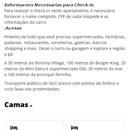
𝙄𝙣𝙛𝙤𝙧𝙢𝙖𝙘𝙤𝙚𝙨 𝙉𝙚𝙘𝙚𝙨𝙨𝙖𝙧𝙞𝙖𝙨 𝙥𝙖𝙧𝙖 𝘾𝙝𝙚𝙘𝙠-𝙞𝙣
Para realizar o check-in neste apartamento, é necessário
fornecer o nome completo, CPF de cada hóspede e as
informações do carro.
•𝘼𝙘𝙚𝙨𝙨𝙤
Próximo de tudo que você precisa: supermercados, farmácias,
padarias, restaurantes, sorveterias, galerias, bancos,
shopping e mais. Deixe o carro na garagem e explore a região
a pé.
A 50 metros da feirinha Village, 100 metros do Burger King, 20
metros do Mini Extra e supermercado DIA, 30 metros do mar
e 100 metros da principal feirinha.
Transporte público de fácil acesso com pontos de ônibus e
ciclo faixa nas proximidades.
Camas