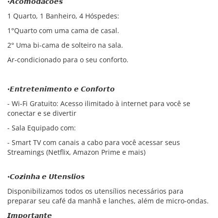
•𝘼𝙘𝙤𝙢𝙤𝙙𝙖𝙘𝙤𝙚𝙨
1 Quarto, 1 Banheiro, 4 Hóspedes:
1°Quarto com uma cama de casal.
2° Uma bi-cama de solteiro na sala.
Ar-condicionado para o seu conforto.
•𝙀𝙣𝙩𝙧𝙚𝙩𝙚𝙣𝙞𝙢𝙚𝙣𝙩𝙤 𝙚 𝘾𝙤𝙣𝙛𝙤𝙧𝙩𝙤
- Wi-Fi Gratuito: Acesso ilimitado à internet para você se
conectar e se divertir
- Sala Equipado com:
- Smart TV com canais a cabo para você acessar seus
Streamings (Netflix, Amazon Prime e mais)
•𝘾𝙤𝙯𝙞𝙣𝙝𝙖 𝙚 𝙐𝙩𝙚𝙣𝙨𝙡𝙞𝙤𝙨
Disponibilizamos todos os utensílios necessários para
preparar seu café da manhã e lanches, além de micro-ondas.
𝙄𝙢𝙥𝙤𝙧𝙩𝙖𝙣𝙩𝙚