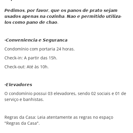
𝙋𝙚𝙙𝙞𝙢𝙤𝙨, 𝙥𝙤𝙧 𝙛𝙖𝙫𝙤𝙧, 𝙦𝙪𝙚 𝙤𝙨 𝙥𝙖𝙣𝙤𝙨 𝙙𝙚 𝙥𝙧𝙖𝙩𝙤 𝙨𝙚𝙟𝙖𝙢
𝙪𝙨𝙖𝙙𝙤𝙨 𝙖𝙥𝙚𝙣𝙖𝙨 𝙣𝙖 𝙘𝙤𝙯𝙞𝙣𝙝𝙖. 𝙉𝙖𝙤 𝙚 𝙥𝙚𝙧𝙢𝙞𝙩𝙞𝙙𝙤 𝙪𝙩𝙞𝙡𝙞𝙯𝙖-
𝙡𝙤𝙨 𝙘𝙤𝙢𝙤 𝙥𝙖𝙣𝙤 𝙙𝙚 𝙘𝙝𝙖𝙤.
•𝘾𝙤𝙣𝙫𝙚𝙣𝙞𝙚𝙣𝙘𝙞𝙖 𝙚 𝙎𝙚𝙜𝙪𝙧𝙖𝙣𝙘𝙖
Condomínio com portaria 24 horas.
Check-in: A partir das 15h.
Check-out: Até às 10h.
•𝙀𝙡𝙚𝙫𝙖𝙙𝙤𝙧𝙚𝙨
O condomínio possui 03 elevadores, sendo 02 sociais e 01 de
serviço e banhistas.
Regras da Casa: Leia atentamente as regras no espaço
"Regras da Casa".