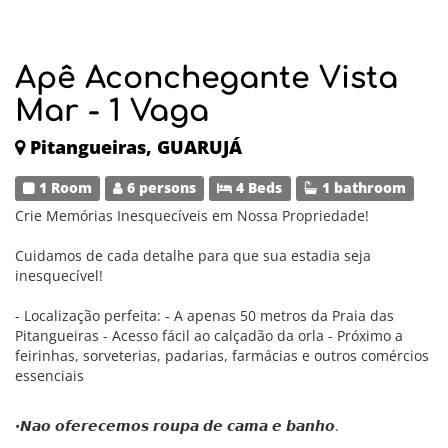
Apê Aconchegante Vista
Mar - 1 Vaga
Pitangueiras, GUARUJÁ
1 Room
6 persons
4 Beds
1 bathroom
Crie Memórias Inesquecíveis em Nossa Propriedade!
Cuidamos de cada detalhe para que sua estadia seja
inesquecível!
- Localização perfeita: - A apenas 50 metros da Praia das
Pitangueiras - Acesso fácil ao calçadão da orla - Próximo a
feirinhas, sorveterias, padarias, farmácias e outros comércios
essenciais
•𝙉𝙖𝙤 𝙤𝙛𝙚𝙧𝙚𝙘𝙚𝙢𝙤𝙨 𝙧𝙤𝙪𝙥𝙖 𝙙𝙚 𝙘𝙖𝙢𝙖 𝙚 𝙗𝙖𝙣𝙝𝙤.