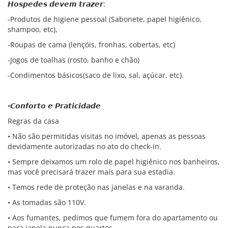
𝙃𝙤𝙨𝙥𝙚𝙙𝙚𝙨 𝙙𝙚𝙫𝙚𝙢 𝙩𝙧𝙖𝙯𝙚𝙧:
-Produtos de higiene pessoal (Sabonete, papel higiênico,
shampoo, etc),
-Roupas de cama (lençóis, fronhas, cobertas, etc)
-Jogos de toalhas (rosto, banho e chão)
-Condimentos básicos(saco de lixo, sal, açúcar, etc).
•𝘾𝙤𝙣𝙛𝙤𝙧𝙩𝙤 𝙚 𝙋𝙧𝙖𝙩𝙞𝙘𝙞𝙙𝙖𝙙𝙚
Regras da casa
• Não são permitidas visitas no imóvel, apenas as pessoas
devidamente autorizadas no ato do check-in.
• Sempre deixamos um rolo de papel higiênico nos banheiros,
mas você precisará trazer mais para sua estadia.
• Temos rede de proteção nas janelas e na varanda.
• As tomadas são 110V.
• Aos fumantes, pedimos que fumem fora do apartamento ou
para janela nunca nos quartos.