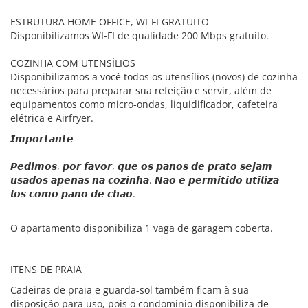
ESTRUTURA HOME OFFICE, WI-FI GRATUITO
Disponibilizamos WI-FI de qualidade 200 Mbps gratuito.
COZINHA COM UTENSÍLIOS
Disponibilizamos a você todos os utensílios (novos) de cozinha
necessários para preparar sua refeição e servir, além de
equipamentos como micro-ondas, liquidificador, cafeteira
elétrica e Airfryer.
𝙄𝙢𝙥𝙤𝙧𝙩𝙖𝙣𝙩𝙚
𝙋𝙚𝙙𝙞𝙢𝙤𝙨, 𝙥𝙤𝙧 𝙛𝙖𝙫𝙤𝙧, 𝙦𝙪𝙚 𝙤𝙨 𝙥𝙖𝙣𝙤𝙨 𝙙𝙚 𝙥𝙧𝙖𝙩𝙤 𝙨𝙚𝙟𝙖𝙢
𝙪𝙨𝙖𝙙𝙤𝙨 𝙖𝙥𝙚𝙣𝙖𝙨 𝙣𝙖 𝙘𝙤𝙯𝙞𝙣𝙝𝙖. 𝙉𝙖𝙤 𝙚 𝙥𝙚𝙧𝙢𝙞𝙩𝙞𝙙𝙤 𝙪𝙩𝙞𝙡𝙞𝙯𝙖-
𝙡𝙤𝙨 𝙘𝙤𝙢𝙤 𝙥𝙖𝙣𝙤 𝙙𝙚 𝙘𝙝𝙖𝙤.
O apartamento disponibiliza 1 vaga de garagem coberta.
ITENS DE PRAIA
Cadeiras de praia e guarda-sol também ficam à sua
disposição para uso, pois o condomínio disponibiliza de