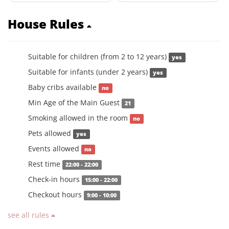
House Rules
Suitable for children (from 2 to 12 years)
yes
Suitable for infants (under 2 years)
yes
Baby cribs available
no
Min Age of the Main Guest
21
Smoking allowed in the room
no
Pets allowed
yes
Events allowed
no
Rest time
22:00 - 22:00
Check-in hours
15:00 - 22:00
Checkout hours
9:00 - 10:00
see all rules