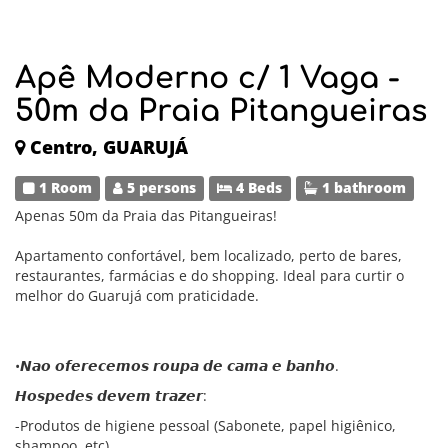
Apê Moderno c/ 1 Vaga -
50m da Praia Pitangueiras
Centro, GUARUJÁ
1 Room
5 persons
4 Beds
1 bathroom
Apenas 50m da Praia das Pitangueiras!
Apartamento confortável, bem localizado, perto de bares,
restaurantes, farmácias e do shopping. Ideal para curtir o
melhor do Guarujá com praticidade.
•𝙉𝙖𝙤 𝙤𝙛𝙚𝙧𝙚𝙘𝙚𝙢𝙤𝙨 𝙧𝙤𝙪𝙥𝙖 𝙙𝙚 𝙘𝙖𝙢𝙖 𝙚 𝙗𝙖𝙣𝙝𝙤.
𝙃𝙤𝙨𝙥𝙚𝙙𝙚𝙨 𝙙𝙚𝙫𝙚𝙢 𝙩𝙧𝙖𝙯𝙚𝙧:
-Produtos de higiene pessoal (Sabonete, papel higiênico,
shampoo, etc),