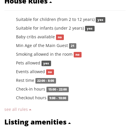
House Rules
Suitable for children (from 2 to 12 years)
yes
Suitable for infants (under 2 years)
yes
Baby cribs available
no
Min Age of the Main Guest
21
Smoking allowed in the room
no
Pets allowed
yes
Events allowed
no
Rest time
22:00 - 8:00
Check-in hours
15:00 - 22:00
Checkout hours
9:00 - 10:00
see all rules
Listing amenities