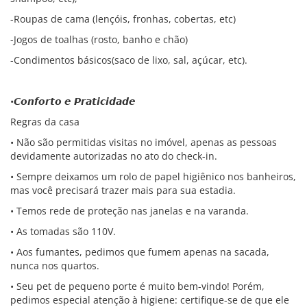
-Roupas de cama (lençóis, fronhas, cobertas, etc)
-Jogos de toalhas (rosto, banho e chão)
-Condimentos básicos(saco de lixo, sal, açúcar, etc).
•𝘾𝙤𝙣𝙛𝙤𝙧𝙩𝙤 𝙚 𝙋𝙧𝙖𝙩𝙞𝙘𝙞𝙙𝙖𝙙𝙚
Regras da casa
• Não são permitidas visitas no imóvel, apenas as pessoas
devidamente autorizadas no ato do check-in.
• Sempre deixamos um rolo de papel higiênico nos banheiros,
mas você precisará trazer mais para sua estadia.
• Temos rede de proteção nas janelas e na varanda.
• As tomadas são 110V.
• Aos fumantes, pedimos que fumem apenas na sacada,
nunca nos quartos.
• Seu pet de pequeno porte é muito bem-vindo! Porém,
pedimos especial atenção à higiene: certifique-se de que ele