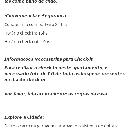
𝙡𝙤𝙨 𝙘𝙤𝙢𝙤 𝙥𝙖𝙣𝙤 𝙙𝙚 𝙘𝙝𝙖𝙤.
•𝘾𝙤𝙣𝙫𝙚𝙣𝙞𝙚𝙣𝙘𝙞𝙖 𝙚 𝙎𝙚𝙜𝙪𝙧𝙖𝙣𝙘𝙖
Condomínio com porteiro 24 hrs.
Horário check in: 15hs.
Horário check out: 10hs.
𝙄𝙣𝙛𝙤𝙧𝙢𝙖𝙘𝙤𝙚𝙨 𝙉𝙚𝙘𝙚𝙨𝙨𝙖𝙧𝙞𝙖𝙨 𝙥𝙖𝙧𝙖 𝘾𝙝𝙚𝙘𝙠-𝙞𝙣
𝙋𝙖𝙧𝙖 𝙧𝙚𝙖𝙡𝙞𝙯𝙖𝙧 𝙤 𝙘𝙝𝙚𝙘𝙠-𝙞𝙣 𝙣𝙚𝙨𝙩𝙚 𝙖𝙥𝙖𝙧𝙩𝙖𝙢𝙚𝙣𝙩𝙤, 𝙚
𝙣𝙚𝙘𝙚𝙨𝙨𝙖𝙧𝙞𝙤 𝙛𝙤𝙩𝙤 𝙙𝙤 𝙍𝙂 𝙙𝙚 𝙩𝙤𝙙𝙤 𝙤𝙨 𝙝𝙤𝙨𝙥𝙚𝙙𝙚 𝙥𝙧𝙚𝙨𝙚𝙣𝙩𝙚𝙨
𝙣𝙤 𝙙𝙞𝙖 𝙙𝙤 𝙘𝙝𝙚𝙘𝙠-𝙞𝙣.
𝙋𝙤𝙧 𝙛𝙖𝙫𝙤𝙧, 𝙡𝙚𝙞𝙖 𝙖𝙩𝙚𝙣𝙩𝙖𝙢𝙚𝙣𝙩𝙚 𝙖𝙨 𝙧𝙚𝙜𝙧𝙖𝙨 𝙙𝙖 𝙘𝙖𝙨𝙖.
𝙀𝙭𝙥𝙡𝙤𝙧𝙚 𝙖 𝘾𝙞𝙙𝙖𝙙𝙚:
Deixe o carro na garagem e aproveite o sistema de ônibus