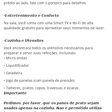
prédio ao lado, fale com o porteiro para detalhes.
•𝙀𝙣𝙩𝙧𝙚𝙩𝙚𝙣𝙞𝙢𝙚𝙣𝙩𝙤 𝙚 𝘾𝙤𝙣𝙛𝙤𝙧𝙩𝙤
Na sala, você conta com uma Smart TV e Wi-Fi de alta
qualidade gratuito para aproveitar seus momentos de lazer.
•𝘾𝙤𝙯𝙞𝙣𝙝𝙖 𝙚 𝙐𝙩𝙚𝙣𝙨𝙡𝙞𝙤𝙨
Você encontrará todos os utensílios necessários para
preparar e servir suas refeições, incluindo:
• Micro-ondas
• Liquidificador
• Geladeira
• Jogo de panelas (com panela de pressão)
• Talheres, pratos, copos, travessas e xícaras.
𝙄𝙢𝙥𝙤𝙧𝙩𝙖𝙣𝙩𝙚
𝙋𝙚𝙙𝙞𝙢𝙤𝙨, 𝙥𝙤𝙧 𝙛𝙖𝙫𝙤𝙧, 𝙦𝙪𝙚 𝙤𝙨 𝙥𝙖𝙣𝙤𝙨 𝙙𝙚 𝙥𝙧𝙖𝙩𝙤 𝙨𝙚𝙟𝙖𝙢
𝙪𝙨𝙖𝙙𝙤𝙨 𝙖𝙥𝙚𝙣𝙖𝙨 𝙣𝙖 𝙘𝙤𝙯𝙞𝙣𝙝𝙖. 𝙉𝙖𝙤 𝙚 𝙥𝙚𝙧𝙢𝙞𝙩𝙞𝙙𝙤 𝙪𝙩𝙞𝙡𝙞𝙯𝙖-