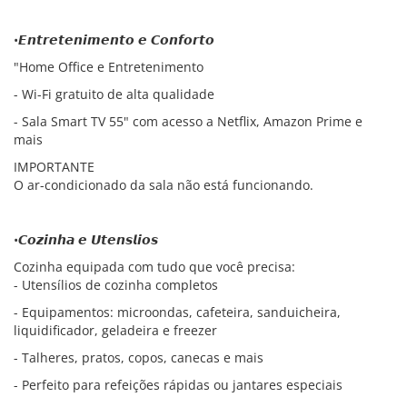
•𝙀𝙣𝙩𝙧𝙚𝙩𝙚𝙣𝙞𝙢𝙚𝙣𝙩𝙤 𝙚 𝘾𝙤𝙣𝙛𝙤𝙧𝙩𝙤
"Home Office e Entretenimento
- Wi-Fi gratuito de alta qualidade
- Sala Smart TV 55" com acesso a Netflix, Amazon Prime e
mais
IMPORTANTE
O ar-condicionado da sala não está funcionando.
•𝘾𝙤𝙯𝙞𝙣𝙝𝙖 𝙚 𝙐𝙩𝙚𝙣𝙨𝙡𝙞𝙤𝙨
Cozinha equipada com tudo que você precisa:
- Utensílios de cozinha completos
- Equipamentos: microondas, cafeteira, sanduicheira,
liquidificador, geladeira e freezer
- Talheres, pratos, copos, canecas e mais
- Perfeito para refeições rápidas ou jantares especiais