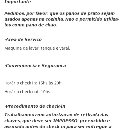
𝙄𝙢𝙥𝙤𝙧𝙩𝙖𝙣𝙩𝙚
𝙋𝙚𝙙𝙞𝙢𝙤𝙨, 𝙥𝙤𝙧 𝙛𝙖𝙫𝙤𝙧, 𝙦𝙪𝙚 𝙤𝙨 𝙥𝙖𝙣𝙤𝙨 𝙙𝙚 𝙥𝙧𝙖𝙩𝙤 𝙨𝙚𝙟𝙖𝙢
𝙪𝙨𝙖𝙙𝙤𝙨 𝙖𝙥𝙚𝙣𝙖𝙨 𝙣𝙖 𝙘𝙤𝙯𝙞𝙣𝙝𝙖. 𝙉𝙖𝙤 𝙚 𝙥𝙚𝙧𝙢𝙞𝙩𝙞𝙙𝙤 𝙪𝙩𝙞𝙡𝙞𝙯𝙖-
𝙡𝙤𝙨 𝙘𝙤𝙢𝙤 𝙥𝙖𝙣𝙤 𝙙𝙚 𝙘𝙝𝙖𝙤.
•𝘼𝙧𝙚𝙖 𝙙𝙚 𝙎𝙚𝙧𝙫𝙞𝙘𝙤
Maquina de lavar, tanque e varal.
•𝘾𝙤𝙣𝙫𝙚𝙣𝙞𝙚𝙣𝙘𝙞𝙖 𝙚 𝙎𝙚𝙜𝙪𝙧𝙖𝙣𝙘𝙖
.
Horário check in: 15hs às 20h.
Horário check out: 10hs.
•𝙋𝙧𝙤𝙘𝙚𝙙𝙞𝙢𝙚𝙣𝙩𝙤 𝙙𝙚 𝙘𝙝𝙚𝙘𝙠-𝙞𝙣
𝙏𝙧𝙖𝙗𝙖𝙡𝙝𝙖𝙢𝙤𝙨 𝙘𝙤𝙢 𝙖𝙪𝙩𝙤𝙧𝙞𝙯𝙖𝙘𝙖𝙤 𝙙𝙚 𝙧𝙚𝙩𝙞𝙧𝙖𝙙𝙖 𝙙𝙖𝙨
𝙘𝙝𝙖𝙫𝙚𝙨, 𝙦𝙪𝙚 𝙙𝙚𝙫𝙚 𝙨𝙚𝙧 𝙄𝙈𝙋𝙍𝙀𝙎𝙎𝙊, 𝙥𝙧𝙚𝙚𝙣𝙘𝙝𝙞𝙙𝙤 𝙚
𝙖𝙨𝙨𝙞𝙣𝙖𝙙𝙤 𝙖𝙣𝙩𝙚𝙨 𝙙𝙤 𝙘𝙝𝙚𝙘𝙠-𝙞𝙣 𝙥𝙖𝙧𝙖 𝙨𝙚𝙧 𝙚𝙣𝙩𝙧𝙚𝙜𝙪𝙚 𝙖