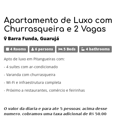
Apartamento de Luxo com
Churrasqueira e 2 Vagas
Barra Funda, Guarujá
4 Rooms
6 persons
5 Beds
4 bathrooms
Apto de luxo em Pitangueiras com:
- 4 suítes com ar-condicionado
- Varanda com churrasqueira
- Wi-Fi e infraestrutura completa
- Próximo a restaurantes, comércio e feirinhas
𝙊 𝙫𝙖𝙡𝙤𝙧 𝙙𝙖 𝙙𝙞𝙖𝙧𝙞𝙖 𝙚 𝙥𝙖𝙧𝙖 𝙖𝙩𝙚 𝟱 𝙥𝙚𝙨𝙨𝙤𝙖𝙨; 𝙖𝙘𝙞𝙢𝙖 𝙙𝙚𝙨𝙨𝙚
𝙣𝙪𝙢𝙚𝙧𝙤, 𝙘𝙤𝙗𝙧𝙖𝙢𝙤𝙨 𝙪𝙢𝙖 𝙩𝙖𝙭𝙖 𝙖𝙙𝙞𝙘𝙞𝙤𝙣𝙖𝙡 𝙙𝙚 𝙍$ 𝟱𝟬,𝟬𝟬