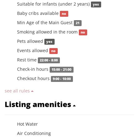
Suitable for infants (under 2 years)
yes
Baby cribs available
no
Min Age of the Main Guest
21
Smoking allowed in the room
no
Pets allowed
yes
Events allowed
no
Rest time
22:00 - 8:00
Check-in hours
15:00 - 21:00
Checkout hours
9:00 - 10:00
see all rules
Listing amenities
Hot Water
Air Conditioning