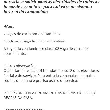
𝙥𝙤𝙧𝙩𝙖𝙧𝙞𝙖, 𝙚 𝙨𝙤𝙡𝙞𝙘𝙞𝙩𝙖𝙢𝙤𝙨 𝙖𝙨 𝙞𝙙𝙚𝙣𝙩𝙞𝙙𝙖𝙙𝙚𝙨 𝙙𝙚 𝙩𝙤𝙙𝙤𝙨 𝙤𝙨
𝙝𝙤𝙨𝙥𝙚𝙙𝙚𝙨, 𝙘𝙤𝙢 𝙛𝙤𝙩𝙤, 𝙥𝙖𝙧𝙖 𝙘𝙖𝙙𝙖𝙨𝙩𝙧𝙤 𝙣𝙤 𝙨𝙞𝙨𝙩𝙚𝙢𝙖
𝙞𝙣𝙩𝙚𝙧𝙣𝙤 𝙙𝙤 𝙘𝙤𝙣𝙙𝙤𝙢𝙞𝙣𝙞𝙤.
•𝙑𝙖𝙜𝙖
2 vagas de carro por apartamento.
Sendo uma vaga fixa e outra rotativa .
A regra do condomínio é clara: 02 vaga de carro por
apartamento.
Outras observações
O apartamento fica no11º andar, possui 2 dois elevadores
(social e de serviço). Para entrada com malas, animais e
roupas de banho é preciso usar o de serviço.
POR FAVOR, LEIA ATENTAMENTE AS REGRAS NO ESPAÇO
REGRAS DA CASA.
Localização privilegiada!