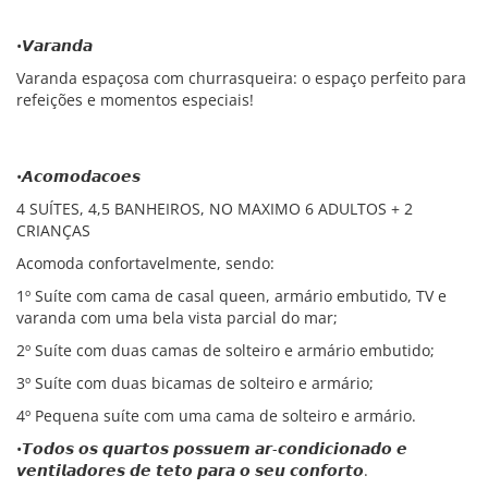
•𝙑𝙖𝙧𝙖𝙣𝙙𝙖
Varanda espaçosa com churrasqueira: o espaço perfeito para
refeições e momentos especiais!
•𝘼𝙘𝙤𝙢𝙤𝙙𝙖𝙘𝙤𝙚𝙨
4 SUÍTES, 4,5 BANHEIROS, NO MAXIMO 6 ADULTOS + 2
CRIANÇAS
Acomoda confortavelmente, sendo:
1º Suíte com cama de casal queen, armário embutido, TV e
varanda com uma bela vista parcial do mar;
2º Suíte com duas camas de solteiro e armário embutido;
3º Suíte com duas bicamas de solteiro e armário;
4º Pequena suíte com uma cama de solteiro e armário.
•𝙏𝙤𝙙𝙤𝙨 𝙤𝙨 𝙦𝙪𝙖𝙧𝙩𝙤𝙨 𝙥𝙤𝙨𝙨𝙪𝙚𝙢 𝙖𝙧-𝙘𝙤𝙣𝙙𝙞𝙘𝙞𝙤𝙣𝙖𝙙𝙤 𝙚
𝙫𝙚𝙣𝙩𝙞𝙡𝙖𝙙𝙤𝙧𝙚𝙨 𝙙𝙚 𝙩𝙚𝙩𝙤 𝙥𝙖𝙧𝙖 𝙤 𝙨𝙚𝙪 𝙘𝙤𝙣𝙛𝙤𝙧𝙩𝙤.