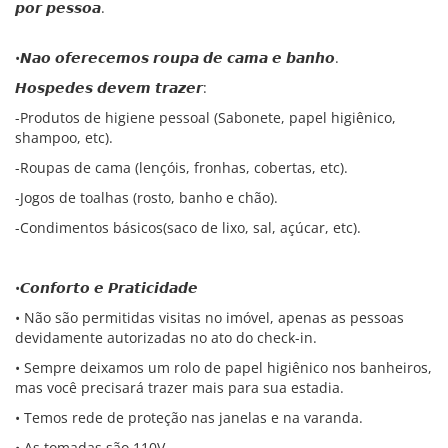
𝙥𝙤𝙧 𝙥𝙚𝙨𝙨𝙤𝙖.
•𝙉𝙖𝙤 𝙤𝙛𝙚𝙧𝙚𝙘𝙚𝙢𝙤𝙨 𝙧𝙤𝙪𝙥𝙖 𝙙𝙚 𝙘𝙖𝙢𝙖 𝙚 𝙗𝙖𝙣𝙝𝙤.
𝙃𝙤𝙨𝙥𝙚𝙙𝙚𝙨 𝙙𝙚𝙫𝙚𝙢 𝙩𝙧𝙖𝙯𝙚𝙧:
-Produtos de higiene pessoal (Sabonete, papel higiênico,
shampoo, etc).
-Roupas de cama (lençóis, fronhas, cobertas, etc).
-Jogos de toalhas (rosto, banho e chão).
-Condimentos básicos(saco de lixo, sal, açúcar, etc).
•𝘾𝙤𝙣𝙛𝙤𝙧𝙩𝙤 𝙚 𝙋𝙧𝙖𝙩𝙞𝙘𝙞𝙙𝙖𝙙𝙚
• Não são permitidas visitas no imóvel, apenas as pessoas
devidamente autorizadas no ato do check-in.
• Sempre deixamos um rolo de papel higiênico nos banheiros,
mas você precisará trazer mais para sua estadia.
• Temos rede de proteção nas janelas e na varanda.
• As tomadas são 110V.